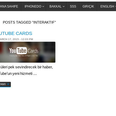
ANA SAHIFE
IPHONEDO
BAKKAL
SSS
GIR/ÇIK
ENGLISH
OME
POSTS TAGGED "INTERAKTIF"
UTUBE CARDS
ARCH 17, 2015 - 12:03 PM
üleri pek sevindirecek bir haber,
ube’un yeni hizmeti …
VAMI