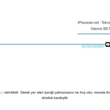
iPhonedo.net - Tekno
Sitemiz BE
do'nun bağları
:
ss
tahriklidir. Sitede yer alan içeriği çalmazsanız ne hoş olur, mesela li
dostluk kardeşlik.