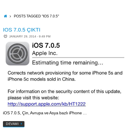
Skip
to
content
HOME
POSTS TAGGED "IOS 7.0.5"
IOS 7.0.5 ÇIKTI
JANUARY 29, 2014 - 9:49 PM
iOS 7.0.5, Çin, Avrupa ve Asya bazlı iPhone …
DEVAMI