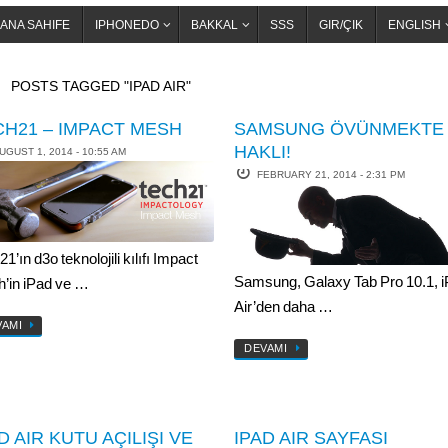
ANA SAHIFE
IPHONEDO
BAKKAL
SSS
GIR/ÇIK
ENGLISH
OME
POSTS TAGGED "IPAD AIR"
CH21 – IMPACT MESH
SAMSUNG ÖVÜNMEKTE
HAKLI!
UGUST 1, 2014 - 10:55 AM
FEBRUARY 21, 2014 - 2:31 PM
1’ın d3o teknolojili kılıfı Impact
Samsung, Galaxy Tab Pro 10.1, 
’in iPad ve …
Air’den daha …
VAMI
DEVAMI
D AIR KUTU AÇILIŞI VE
IPAD AIR SAYFASI