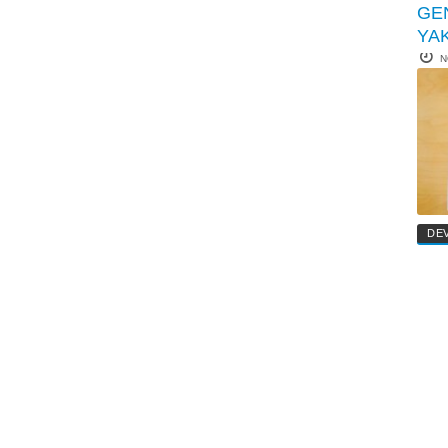
GE
YA
N
DE