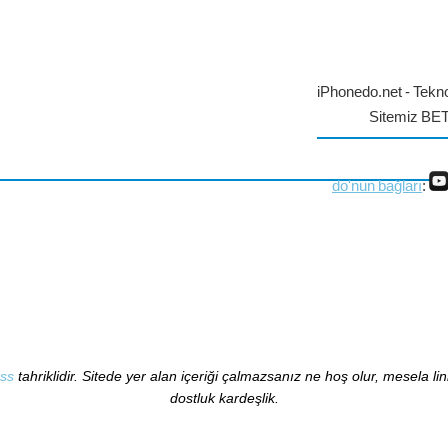
iPhonedo.net - Tekno
Sitemiz BE
do'nun bağları
:
ss
tahriklidir. Sitede yer alan içeriği çalmazsanız ne hoş olur, mesela li
dostluk kardeşlik.