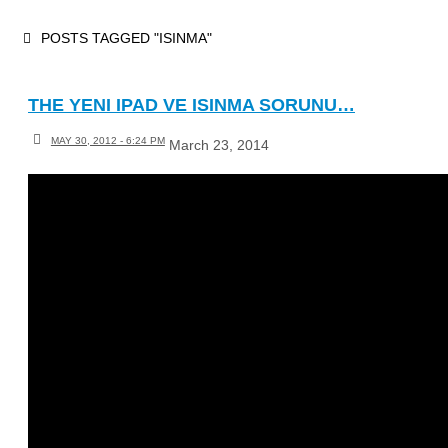
Skip
HOME
POSTS TAGGED "ISINMA"
to
content
THE YENI IPAD VE ISINMA SORUNU…
MAY 30, 2012 - 6:24 PM
March 23, 2014