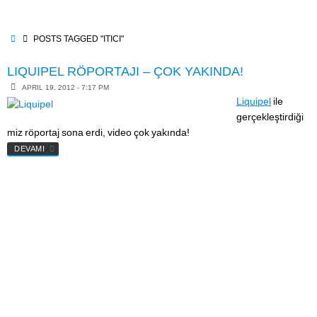
Skip
to
content
HOME
POSTS TAGGED "ITICI"
LIQUIPEL RÖPORTAJI – ÇOK YAKINDA!
APRIL 19, 2012 - 7:17 PM
Liquipel
ile
gerçekleştirdiği
miz röportaj sona erdi, video çok yakında!
DEVAMI