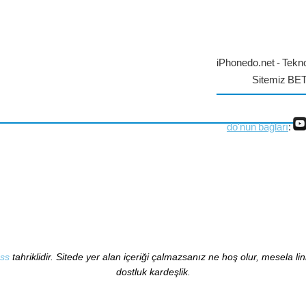
iPhonedo.net - Tekno
Sitemiz BE
do'nun bağları
:
ss
tahriklidir. Sitede yer alan içeriği çalmazsanız ne hoş olur, mesela li
dostluk kardeşlik.