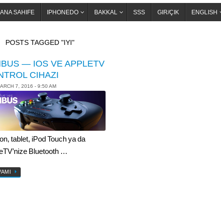
ANA SAHIFE
IPHONEDO
BAKKAL
SSS
GIR/ÇIK
ENGLISH
OME
POSTS TAGGED "IYI"
MBUS — IOS VE APPLETV
NTROL CIHAZI
ARCH 7, 2016 - 9:50 AM
on, tablet, iPod Touch ya da
eTV’nize Bluetooth …
VAMI