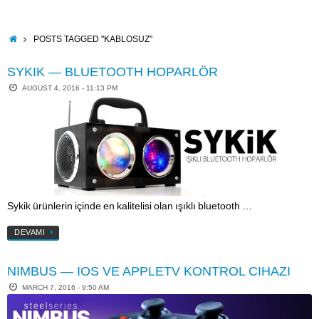
Skip
to
content
HOME
POSTS TAGGED "KABLOSUZ"
SYKIK — BLUETOOTH HOPARLÖR
AUGUST 4, 2016 - 11:13 PM
Sykik ürünlerin içinde en kalitelisi olan ışıklı bluetooth …
DEVAMI
NIMBUS — IOS VE APPLETV KONTROL CIHAZI
MARCH 7, 2016 - 9:50 AM