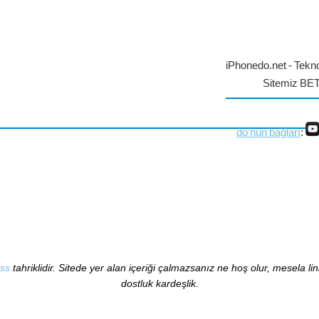
iPhonedo.net - Tekno
Sitemiz BE
do'nun bağları
:
ss
tahriklidir. Sitede yer alan içeriği çalmazsanız ne hoş olur, mesela li
dostluk kardeşlik.