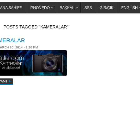
ANA SAHIFE
IPHONEDO
BAKKAL
SSS
GIR/ÇIK
ENGLISH
OME
POSTS TAGGED "KAMERALAR"
MERALAR
ARCH 30, 2014 - 1:26 PM
VAMI