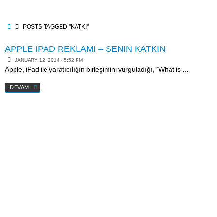
Skip
to
content
HOME
POSTS TAGGED "KATKI"
APPLE IPAD REKLAMI – SENIN KATKIN
JANUARY 12, 2014 - 5:52 PM
Apple, iPad ile yaratıcılığın birleşimini vurguladığı, “What is …
DEVAMI