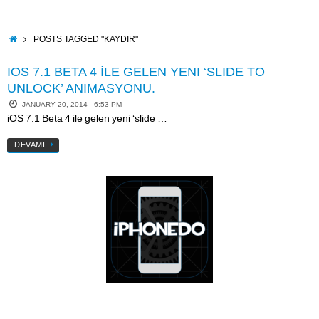
Skip
to
content
HOME
POSTS TAGGED "KAYDIR"
IOS 7.1 BETA 4 İLE GELEN YENI ‘SLIDE TO
UNLOCK’ ANIMASYONU.
JANUARY 20, 2014 - 6:53 PM
iOS 7.1 Beta 4 ile gelen yeni ‘slide …
DEVAMI