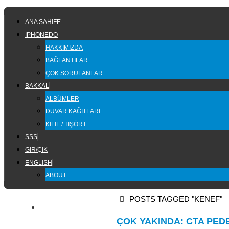
Skip
SKIP
to
ANA SAHIFE
TO
content
IPHONEDO
CONTENT
HAKKIMIZDA
BAĞLANTILAR
ÇOK SORULANLAR
BAKKAL
ALBÜMLER
DUVAR KAĞITLARI
KILIF / TIŞÖRT
SSS
GIR/ÇIK
ENGLISH
ABOUT
HOME
POSTS TAGGED "KENEF"
ÇOK YAKINDA: CTA PED