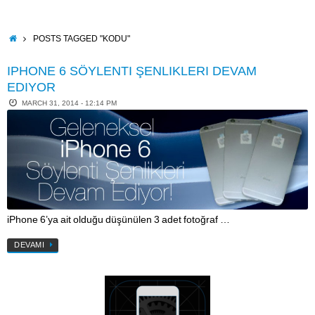
Skip
to
content
HOME
POSTS TAGGED "KODU"
IPHONE 6 SÖYLENTI ŞENLIKLERI DEVAM
EDIYOR
MARCH 31, 2014 - 12:14 PM
iPhone 6’ya ait olduğu düşünülen 3 adet fotoğraf …
DEVAMI