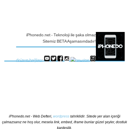
iPhonedo.net - Teknoloji ile şaka olmaz
Sitemiz BETA Aşamasındadır!
do'nun bağları
:
iPhonedo.net - Web Defteri,
wordpress
tahriklidir. Sitede yer alan içeriği
çalmazsanız ne hoş olur, mesela link, embed, iframe bunlar güzel şeyler, dostluk
kardeşlik.