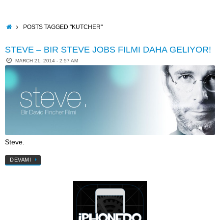
Skip
to
content
HOME
POSTS TAGGED "KUTCHER"
STEVE – BIR STEVE JOBS FILMI DAHA GELIYOR!
MARCH 21, 2014 - 2:57 AM
Steve.
DEVAMI