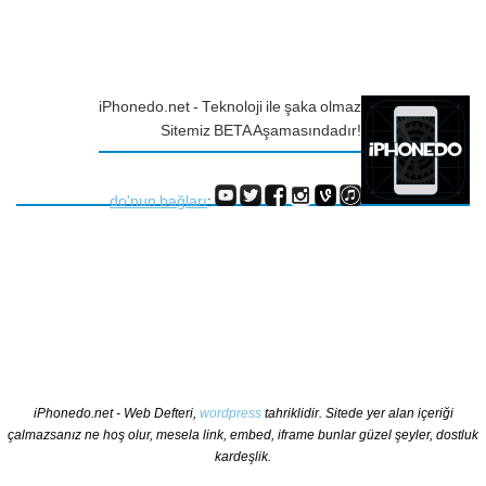
iPhonedo.net - Teknoloji ile şaka olmaz
Sitemiz BETA Aşamasındadır!
do'nun bağları
:
iPhonedo.net - Web Defteri,
wordpress
tahriklidir. Sitede yer alan içeriği
çalmazsanız ne hoş olur, mesela link, embed, iframe bunlar güzel şeyler, dostluk
kardeşlik.