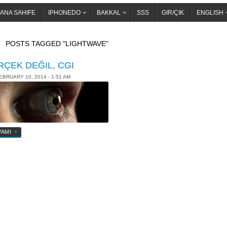
ANA SAHIFE
IPHONEDO
BAKKAL
SSS
GIR/ÇIK
ENGLISH
OME
POSTS TAGGED "LIGHTWAVE"
RÇEK DEĞIL, CGI
EBRUARY 10, 2014 - 1:51 AM
VAMI