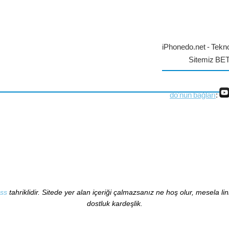
iPhonedo.net - Tekno
Sitemiz BE
do'nun bağları
:
ss
tahriklidir. Sitede yer alan içeriği çalmazsanız ne hoş olur, mesela li
dostluk kardeşlik.