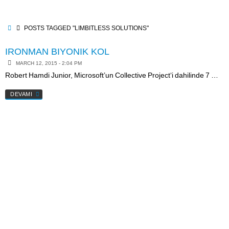
Skip
to
content
HOME
POSTS TAGGED "LIMBITLESS SOLUTIONS"
IRONMAN BIYONIK KOL
MARCH 12, 2015 - 2:04 PM
Robert Hamdi Junior, Microsoft’un Collective Project‘i dahilinde 7 …
DEVAMI