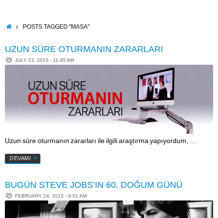
Skip
to
content
HOME
POSTS TAGGED "MASA"
UZUN SÜRE OTURMANIN ZARARLARI
JULY 23, 2015 - 11:45 AM
Uzun süre oturmanın zararları ile ilgili araştırma yapıyordum, …
DEVAMI
BUGÜN STEVE JOBS’IN 60. DOĞUM GÜNÜ
FEBRUARY 24, 2015 - 9:01 AM