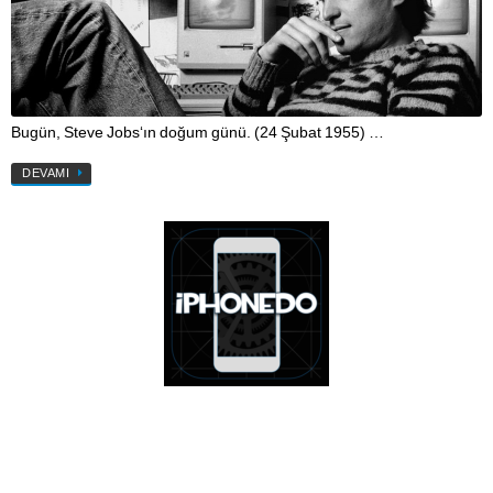
Bugün, Steve Jobs‘ın doğum günü. (24 Şubat 1955) …
DEVAMI