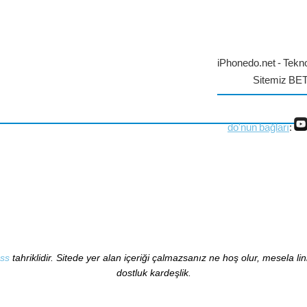
iPhonedo.net - Tekno
Sitemiz BE
do'nun bağları
:
ss
tahriklidir. Sitede yer alan içeriği çalmazsanız ne hoş olur, mesela li
dostluk kardeşlik.