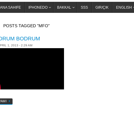
ANA SAHIFE
IPHONEDO
BAKKAL
SSS
GIR/ÇIK
ENGLISH
OME
POSTS TAGGED "MFO"
DRUM BODRUM
PRIL 1, 2013 - 2:29 AM
VAMI