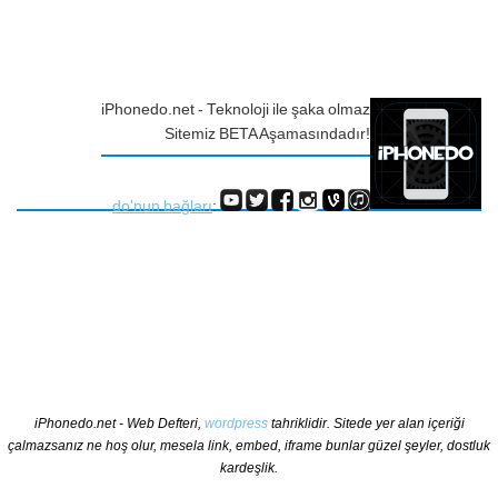
iPhonedo.net - Teknoloji ile şaka olmaz
Sitemiz BETA Aşamasındadır!
do'nun bağları
:
iPhonedo.net - Web Defteri,
wordpress
tahriklidir. Sitede yer alan içeriği
çalmazsanız ne hoş olur, mesela link, embed, iframe bunlar güzel şeyler, dostluk
kardeşlik.