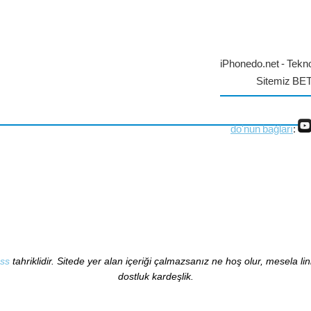
iPhonedo.net - Tekno
Sitemiz BE
do'nun bağları
:
ss
tahriklidir. Sitede yer alan içeriği çalmazsanız ne hoş olur, mesela li
dostluk kardeşlik.