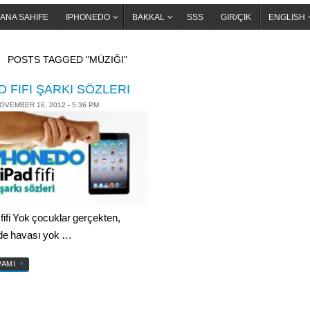
ANA SAHIFE
IPHONEDO
BAKKAL
SSS
GIR/ÇIK
ENGLISH
OME
POSTS TAGGED "MÜZIĞI"
D FIFI ŞARKI SÖZLERI
OVEMBER 16, 2012 - 5:36 PM
 fifi Yok çocuklar gerçekten,
de havası yok …
VAMI