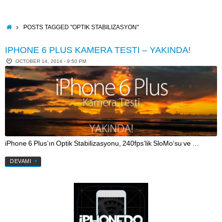
Skip
to
content
HOME
POSTS TAGGED "OPTIK STABILIZASYON"
IPHONE 6 PLUS KAMERA TESTI – YAKINDA!
OCTOBER 14, 2014 - 9:50 PM
iPhone 6 Plus’ın Optik Stabilizasyonu, 240fps’lik SloMo’su ve …
DEVAMI