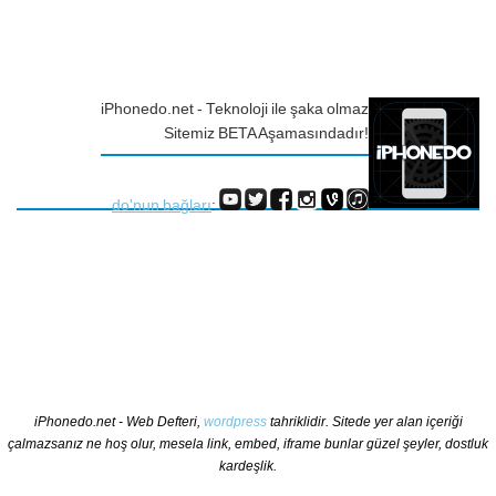
iPhonedo.net - Teknoloji ile şaka olmaz
Sitemiz BETA Aşamasındadır!
do'nun bağları
:
iPhonedo.net - Web Defteri,
wordpress
tahriklidir. Sitede yer alan içeriği
çalmazsanız ne hoş olur, mesela link, embed, iframe bunlar güzel şeyler, dostluk
kardeşlik.