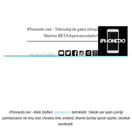
iPhonedo.net - Teknoloji ile şaka olmaz
Sitemiz BETA Aşamasındadır!
do'nun bağları
:
iPhonedo.net - Web Defteri,
wordpress
tahriklidir. Sitede yer alan içeriği
çalmazsanız ne hoş olur, mesela link, embed, iframe bunlar güzel şeyler, dostluk
kardeşlik.