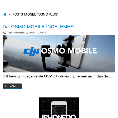
Skip
to
content
HOME
POSTS TAGGED "OSMO PLUS"
DJI OSMO MOBILE İNCELEMESI
SEPTEMBER 1, 2016 - 1:19 AM
DJI beyciğim geçenlerde OSMO+’ı duyurdu, hemen ardından da …
DEVAMI