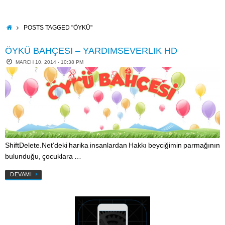
Skip
to
content
HOME
POSTS TAGGED "ÖYKÜ"
ÖYKÜ BAHÇESI – YARDIMSEVERLIK HD
MARCH 10, 2014 - 10:38 PM
ShiftDelete.Net‘deki harika insanlardan Hakkı beyciğimin parmağının
bulunduğu, çocuklara …
DEVAMI