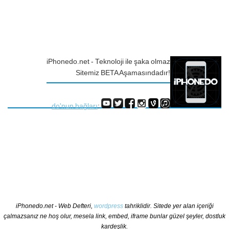
iPhonedo.net - Teknoloji ile şaka olmaz
Sitemiz BETA Aşamasındadır!
do'nun bağları
:
iPhonedo.net - Web Defteri,
wordpress
tahriklidir. Sitede yer alan içeriği
çalmazsanız ne hoş olur, mesela link, embed, iframe bunlar güzel şeyler, dostluk
kardeşlik.