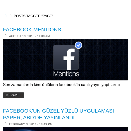
Skip
to
content
HOME
POSTS TAGGED "PAGE"
FACEBOOK MENTIONS
AUGUST 13, 2015 - 11:08 AM
Son zamanlarda kimi ünlülerin facebook’ta canlı yayın yaptılarını …
DEVAMI
FACEBOOK’UN GÜZEL YÜZLÜ UYGULAMASI
PAPER, ABD’DE YAYINLANDI.
FEBRUARY 3, 2014 - 10:49 PM