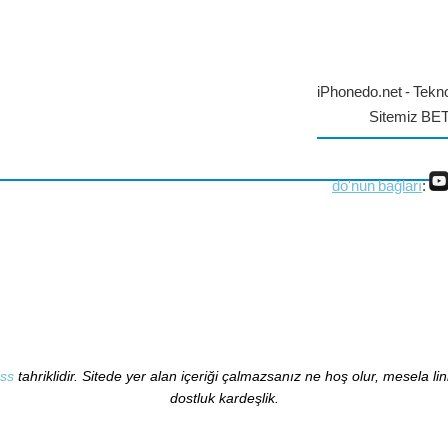
iPhonedo.net - Tekno
Sitemiz BE
do'nun bağları
:
ss
tahriklidir. Sitede yer alan içeriği çalmazsanız ne hoş olur, mesela li
dostluk kardeşlik.