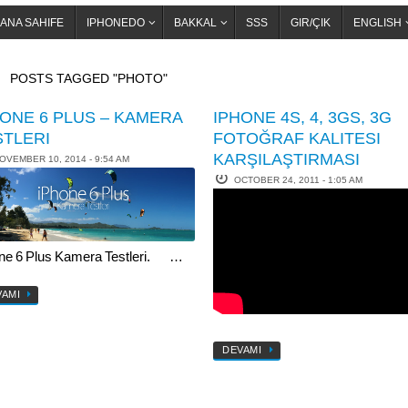
ANA SAHIFE
IPHONEDO
BAKKAL
SSS
GIR/ÇIK
ENGLISH
OME
POSTS TAGGED "PHOTO"
HONE 6 PLUS – KAMERA
IPHONE 4S, 4, 3GS, 3G
STLERI
FOTOĞRAF KALITESI
KARŞILAŞTIRMASI
OVEMBER 10, 2014 - 9:54 AM
OCTOBER 24, 2011 - 1:05 AM
ne 6 Plus Kamera Testleri. …
VAMI
DEVAMI