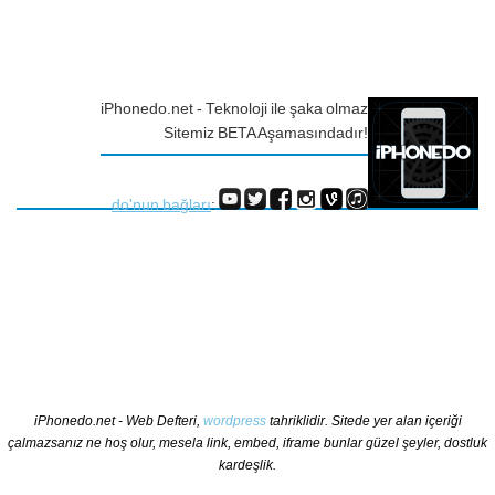
iPhonedo.net - Teknoloji ile şaka olmaz
Sitemiz BETA Aşamasındadır!
do'nun bağları
:
iPhonedo.net - Web Defteri,
wordpress
tahriklidir. Sitede yer alan içeriği
çalmazsanız ne hoş olur, mesela link, embed, iframe bunlar güzel şeyler, dostluk
kardeşlik.