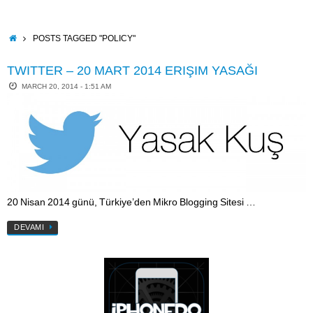
Skip
to
content
HOME
POSTS TAGGED "POLICY"
TWITTER – 20 MART 2014 ERIŞIM YASAĞI
MARCH 20, 2014 - 1:51 AM
20 Nisan 2014 günü, Türkiye’den Mikro Blogging Sitesi …
DEVAMI