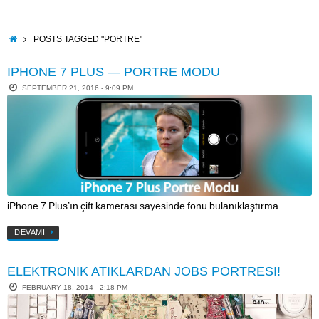
Skip
to
content
HOME
POSTS TAGGED "PORTRE"
IPHONE 7 PLUS — PORTRE MODU
SEPTEMBER 21, 2016 - 9:09 PM
iPhone 7 Plus’ın çift kamerası sayesinde fonu bulanıklaştırma …
DEVAMI
ELEKTRONIK ATIKLARDAN JOBS PORTRESI!
FEBRUARY 18, 2014 - 2:18 PM