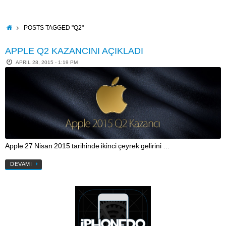
Skip
to
content
HOME
POSTS TAGGED "Q2"
APPLE Q2 KAZANCINI AÇIKLADI
APRIL 28, 2015 - 1:19 PM
Apple 27 Nisan 2015 tarihinde ikinci çeyrek gelirini …
DEVAMI