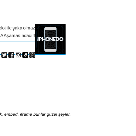
loji ile şaka olmaz
TA Aşamasındadır!
nk, embed, iframe bunlar güzel şeyler,