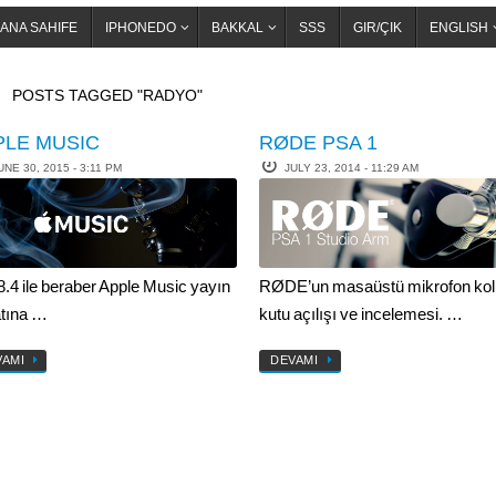
ANA SAHIFE
IPHONEDO
BAKKAL
SSS
GIR/ÇIK
ENGLISH
OME
POSTS TAGGED "RADYO"
PLE MUSIC
RØDE PSA 1
UNE 30, 2015 - 3:11 PM
JULY 23, 2014 - 11:29 AM
8.4 ile beraber Apple Music yayın
RØDE’un masaüstü mikrofon kol
tına …
kutu açılışı ve incelemesi. …
VAMI
DEVAMI