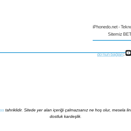
iPhonedo.net - Tekno
Sitemiz BE
do'nun bağları
:
ss
tahriklidir. Sitede yer alan içeriği çalmazsanız ne hoş olur, mesela li
dostluk kardeşlik.