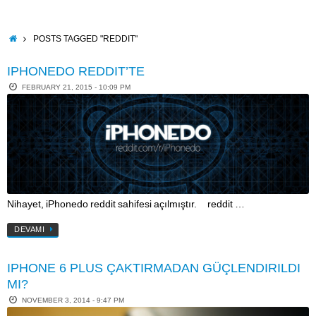
Skip
to
content
HOME
POSTS TAGGED "REDDIT"
IPHONEDO REDDIT’TE
FEBRUARY 21, 2015 - 10:09 PM
Nihayet, iPhonedo reddit sahifesi açılmıştır. reddit …
DEVAMI
IPHONE 6 PLUS ÇAKTIRMADAN GÜÇLENDIRILDI
MI?
NOVEMBER 3, 2014 - 9:47 PM