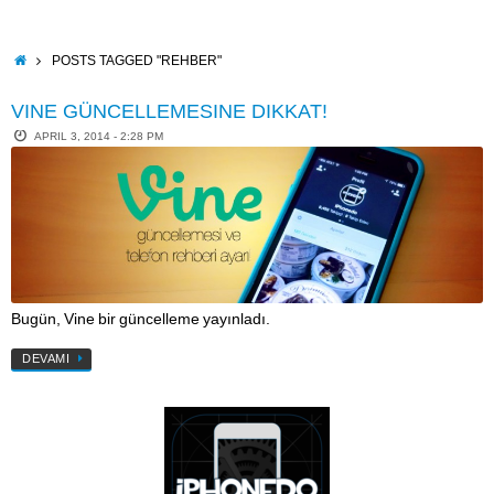
Skip
to
content
HOME
POSTS TAGGED "REHBER"
VINE GÜNCELLEMESINE DIKKAT!
APRIL 3, 2014 - 2:28 PM
Bugün, Vine bir güncelleme yayınladı.
DEVAMI