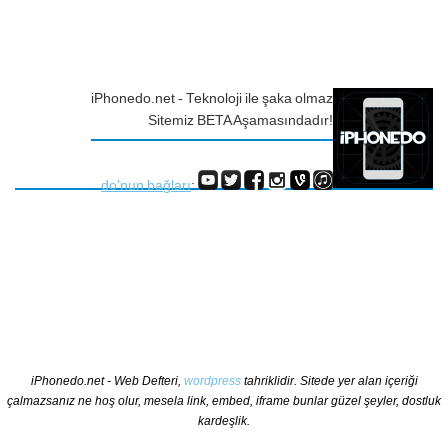
iPhonedo.net - Teknoloji ile şaka olmaz
Sitemiz BETA Aşamasındadır!
do'nun bağları
:
iPhonedo.net - Web Defteri,
wordpress
tahriklidir. Sitede yer alan içeriği
çalmazsanız ne hoş olur, mesela link, embed, iframe bunlar güzel şeyler, dostluk
kardeşlik.