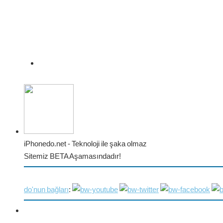
iPhonedo.net - Teknoloji ile şaka olmaz
Sitemiz BETA Aşamasındadır!
do'nun bağları
: