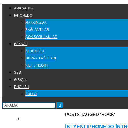
Skip
SKIP
ANA SAHIFE
to
TO
IPHONEDO
content
CONTENT
HAKKIMIZDA
BAĞLANTILAR
ÇOK SORULANLAR
BAKKAL
ALBÜMLER
DUVAR KAĞITLARI
KILIF / TIŞÖRT
SSS
GIR/ÇIK
ENGLISH
ABOUT
HOME
POSTS TAGGED "ROCK"
İKI YENI IPHONEDO İNT