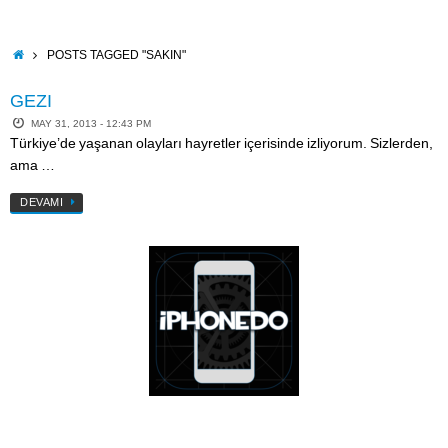
Skip
to
content
HOME
POSTS TAGGED "SAKIN"
GEZI
MAY 31, 2013 - 12:43 PM
Türkiye’de yaşanan olayları hayretler içerisinde izliyorum. Sizlerden,
ama …
DEVAMI