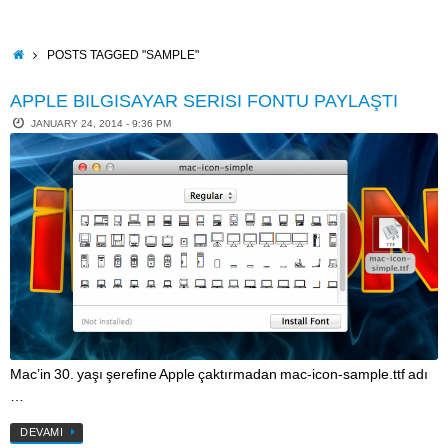
Skip
to
content
HOME
POSTS TAGGED "SAMPLE"
APPLE BILGISAYAR SERISI FONTU PAYLAŞTI
JANUARY 24, 2014 - 9:36 PM
Mac’in 30. yaşı şerefine Apple çaktırmadan mac-icon-sample.ttf adı
…
DEVAMI