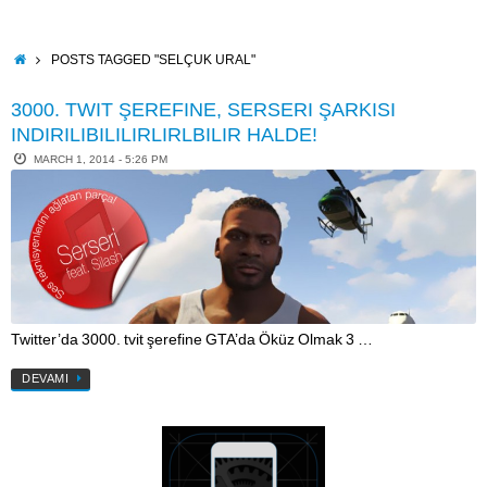
Skip
to
content
HOME
POSTS TAGGED "SELÇUK URAL"
3000. TWIT ŞEREFINE, SERSERI ŞARKISI
INDIRILIBILILIRLIRLBILIR HALDE!
MARCH 1, 2014 - 5:26 PM
Twitter’da 3000. tvit şerefine GTA’da Öküz Olmak 3 …
DEVAMI