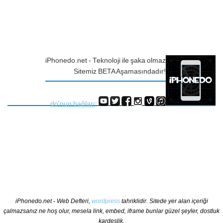
iPhonedo.net - Teknoloji ile şaka olmaz
Sitemiz BETA Aşamasındadır!
do'nun bağları
:
iPhonedo.net - Web Defteri,
wordpress
tahriklidir. Sitede yer alan içeriği
çalmazsanız ne hoş olur, mesela link, embed, iframe bunlar güzel şeyler, dostluk
kardeşlik.