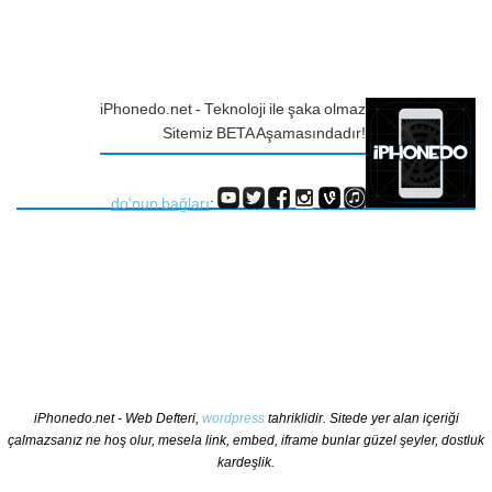
iPhonedo.net - Teknoloji ile şaka olmaz
Sitemiz BETA Aşamasındadır!
do'nun bağları
:
iPhonedo.net - Web Defteri,
wordpress
tahriklidir. Sitede yer alan içeriği
çalmazsanız ne hoş olur, mesela link, embed, iframe bunlar güzel şeyler, dostluk
kardeşlik.