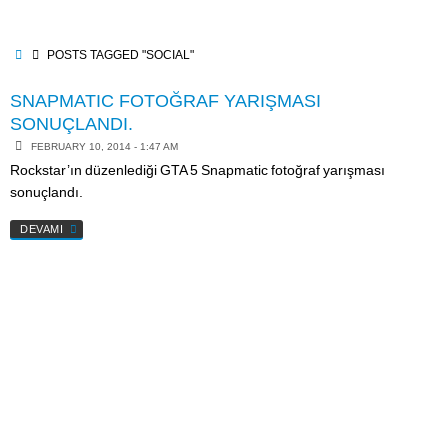
Skip
to
content
HOME
POSTS TAGGED "SOCIAL"
SNAPMATIC FOTOĞRAF YARIŞMASI
SONUÇLANDI.
FEBRUARY 10, 2014 - 1:47 AM
Rockstar’ın düzenlediği GTA 5 Snapmatic fotoğraf yarışması
sonuçlandı.
DEVAMI