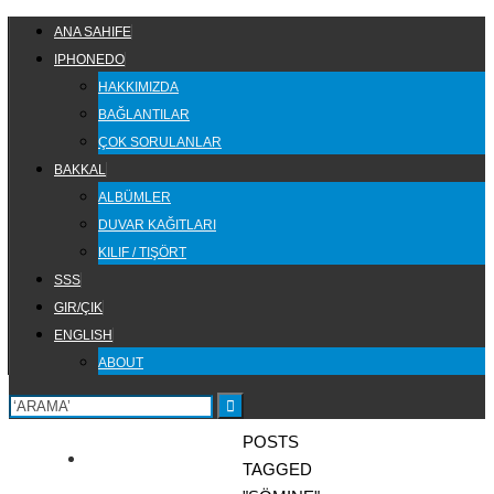
Skip
SKIP
ANA SAHIFE
to
TO
IPHONEDO
content
CONTENT
HAKKIMIZDA
BAĞLANTILAR
ÇOK SORULANLAR
BAKKAL
ALBÜMLER
DUVAR KAĞITLARI
KILIF / TIŞÖRT
SSS
GIR/ÇIK
ENGLISH
ABOUT
HOME
POSTS
TAGGED