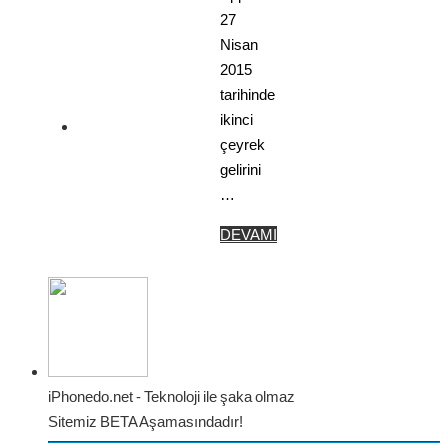
27
Nisan
2015
tarihinde
ikinci
çeyrek
gelirini
…
DEVAMI
iPhonedo.net - Teknoloji ile şaka olmaz
Sitemiz BETA Aşamasındadır!