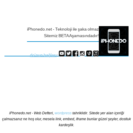
iPhonedo.net - Teknoloji ile şaka olmaz
Sitemiz BETA Aşamasındadır!
do'nun bağları
:
iPhonedo.net - Web Defteri,
wordpress
tahriklidir. Sitede yer alan içeriği
çalmazsanız ne hoş olur, mesela link, embed, iframe bunlar güzel şeyler, dostluk
kardeşlik.