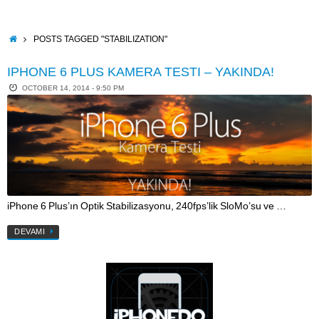
Skip
to
content
HOME
POSTS TAGGED "STABILIZATION"
IPHONE 6 PLUS KAMERA TESTI – YAKINDA!
OCTOBER 14, 2014 - 9:50 PM
iPhone 6 Plus’ın Optik Stabilizasyonu, 240fps’lik SloMo’su ve …
DEVAMI