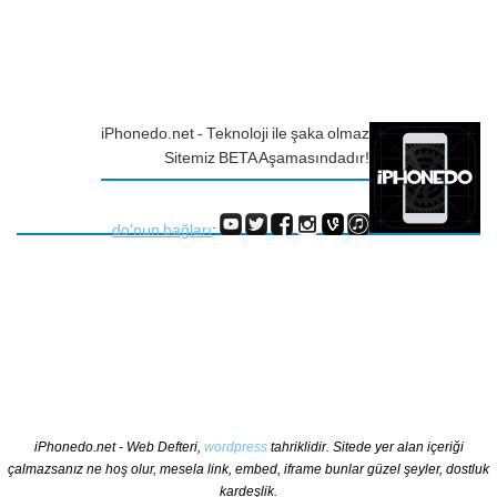
iPhonedo.net - Teknoloji ile şaka olmaz
Sitemiz BETA Aşamasındadır!
do'nun bağları
:
iPhonedo.net - Web Defteri,
wordpress
tahriklidir. Sitede yer alan içeriği
çalmazsanız ne hoş olur, mesela link, embed, iframe bunlar güzel şeyler, dostluk
kardeşlik.