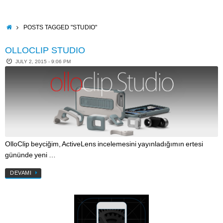
Skip
to
content
HOME
POSTS TAGGED "STUDIO"
OLLOCLIP STUDIO
JULY 2, 2015 - 9:06 PM
OlloClip beyciğim, ActiveLens incelemesini yayınladığımın ertesi
gününde yeni …
DEVAMI