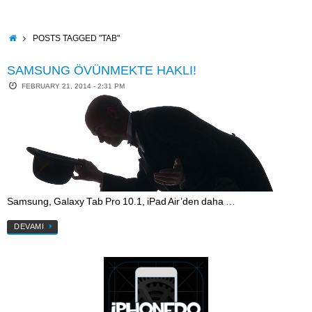
Skip
to
content
HOME
POSTS TAGGED "TAB"
SAMSUNG ÖVÜNMEKTE HAKLI!
FEBRUARY 21, 2014 - 2:31 PM
Samsung, Galaxy Tab Pro 10.1, iPad Air’den daha …
DEVAMI