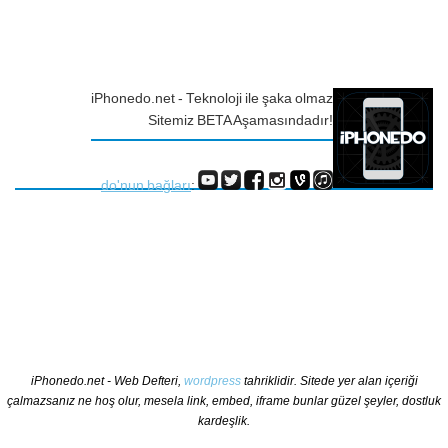
iPhonedo.net - Teknoloji ile şaka olmaz
Sitemiz BETA Aşamasındadır!
do'nun bağları
:
iPhonedo.net - Web Defteri,
wordpress
tahriklidir. Sitede yer alan içeriği
çalmazsanız ne hoş olur, mesela link, embed, iframe bunlar güzel şeyler, dostluk
kardeşlik.