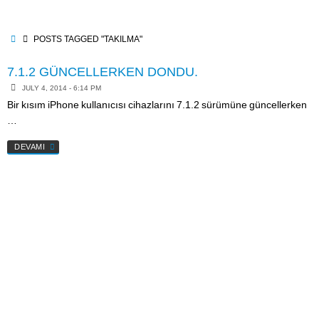
Skip
to
content
HOME
POSTS TAGGED "TAKILMA"
7.1.2 GÜNCELLERKEN DONDU.
JULY 4, 2014 - 6:14 PM
Bir kısım iPhone kullanıcısı cihazlarını 7.1.2 sürümüne güncellerken
…
DEVAMI