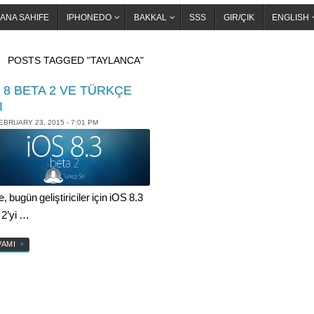
ANA SAHIFE
IPHONEDO
BAKKAL
SSS
GIR/ÇIK
ENGLISH
OME
POSTS TAGGED "TAYLANCA"
 8 BETA 2 VE TÜRKÇE
I
EBRUARY 23, 2015 - 7:01 PM
, bugün geliştiriciler için iOS 8.3
 2’yi …
VAMI