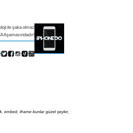
loji ile şaka olmaz
TA Aşamasındadır!
nk, embed, iframe bunlar güzel şeyler,