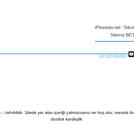
iPhonedo.net - Tekno
Sitemiz BE
do'nun bağları
:
ss
tahriklidir. Sitede yer alan içeriği çalmazsanız ne hoş olur, mesela li
dostluk kardeşlik.