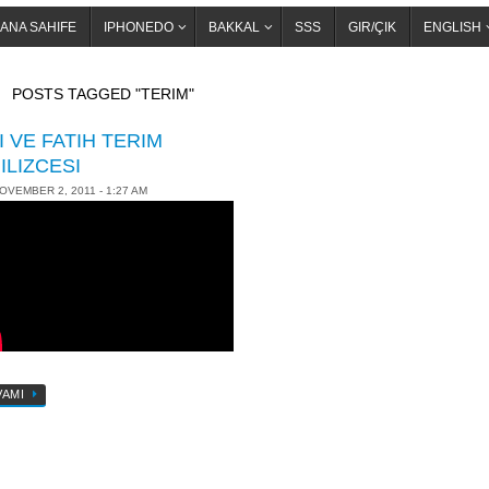
ANA SAHIFE
IPHONEDO
BAKKAL
SSS
GIR/ÇIK
ENGLISH
OME
POSTS TAGGED "TERIM"
I VE FATIH TERIM
ILIZCESI
OVEMBER 2, 2011 - 1:27 AM
VAMI