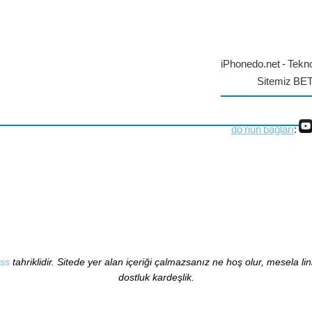
iPhonedo.net - Tekno
Sitemiz BE
do'nun bağları
:
ss
tahriklidir. Sitede yer alan içeriği çalmazsanız ne hoş olur, mesela li
dostluk kardeşlik.