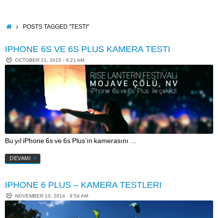
Skip
to
content
HOME
POSTS TAGGED "TESTI"
IPHONE 6S VE 6S PLUS KAMERA TESTI
OCTOBER 21, 2015 - 9:21 AM
Bu yıl iPhone 6s ve 6s Plus’ın kamerasını …
DEVAMI
IPHONE 6 PLUS – KAMERA TESTLERI
NOVEMBER 10, 2014 - 9:54 AM