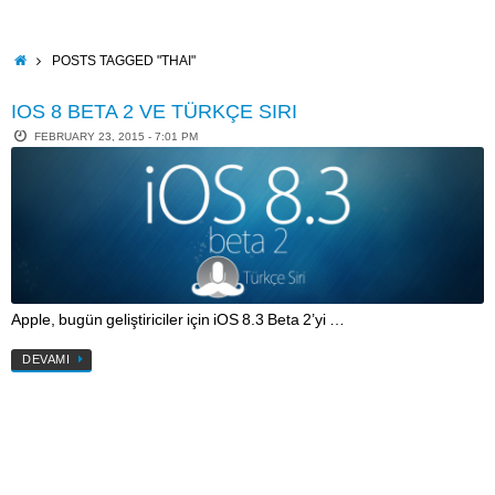
Skip
to
content
HOME
POSTS TAGGED "THAI"
IOS 8 BETA 2 VE TÜRKÇE SIRI
FEBRUARY 23, 2015 - 7:01 PM
Apple, bugün geliştiriciler için iOS 8.3 Beta 2’yi …
DEVAMI