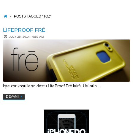
Skip
to
content
HOME
POSTS TAGGED "TOZ"
LIFEPROOF FRĒ
JULY 25, 2014 - 9:57 AM
İşte zor koşulların dostu LifeProof Frē kılıfı. Ürünün …
DEVAMI