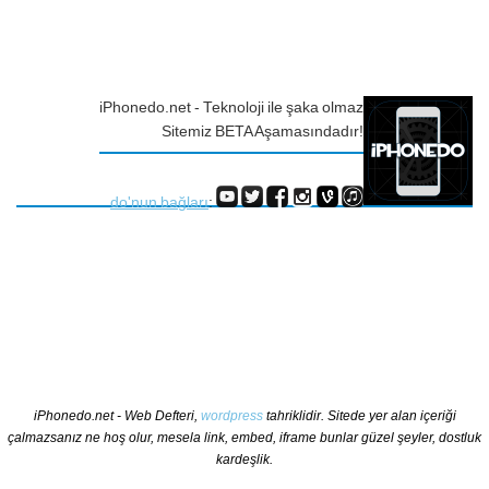
iPhonedo.net - Teknoloji ile şaka olmaz
Sitemiz BETA Aşamasındadır!
do'nun bağları
:
iPhonedo.net - Web Defteri,
wordpress
tahriklidir. Sitede yer alan içeriği
çalmazsanız ne hoş olur, mesela link, embed, iframe bunlar güzel şeyler, dostluk
kardeşlik.