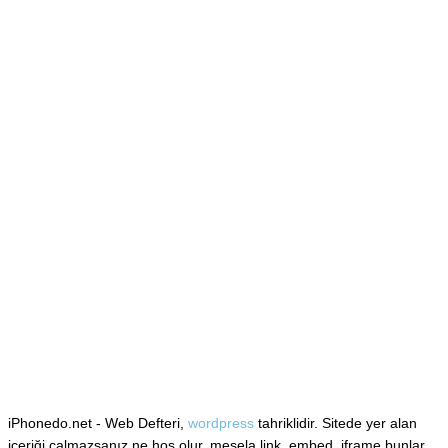
iPhonedo.net - Web Defteri,
wordpress
tahriklidir. Sitede yer alan
içeriği çalmazsanız ne hoş olur, mesela link, embed, iframe bunlar