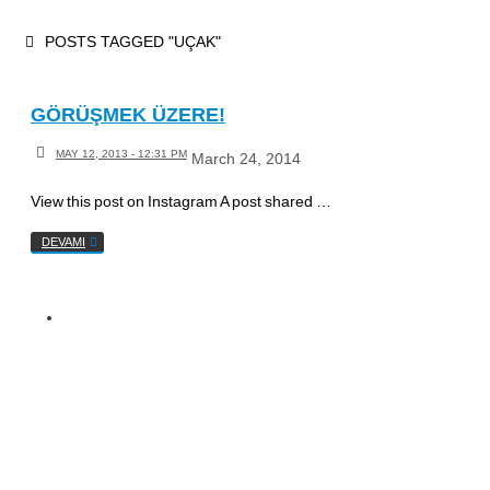
Skip
HOME
POSTS TAGGED "UÇAK"
to
content
GÖRÜŞMEK ÜZERE!
MAY 12, 2013 - 12:31 PM
March 24, 2014
View this post on Instagram A post shared …
DEVAMI