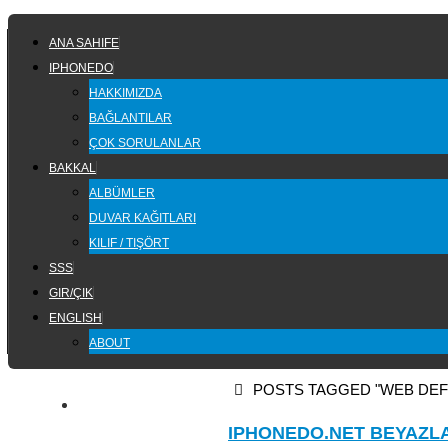
Skip
SKIP
to
ANA SAHIFE
TO
content
IPHONEDO
CONTENT
HAKKIMIZDA
BAĞLANTILAR
ÇOK SORULANLAR
BAKKAL
ALBÜMLER
DUVAR KAĞITLARI
KILIF / TIŞÖRT
SSS
GIR/ÇIK
ENGLISH
ABOUT
HOME
POSTS TAGGED "WEB DEF
IPHONEDO.NET BEYAZLA