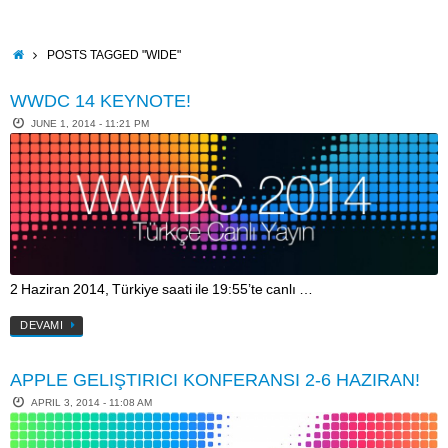
Skip
to
content
HOME
POSTS TAGGED "WIDE"
WWDC 14 KEYNOTE!
JUNE 1, 2014 - 11:21 PM
2 Haziran 2014, Türkiye saati ile 19:55’te canlı …
DEVAMI
APPLE GELIŞTIRICI KONFERANSI 2-6 HAZIRAN!
APRIL 3, 2014 - 11:08 AM