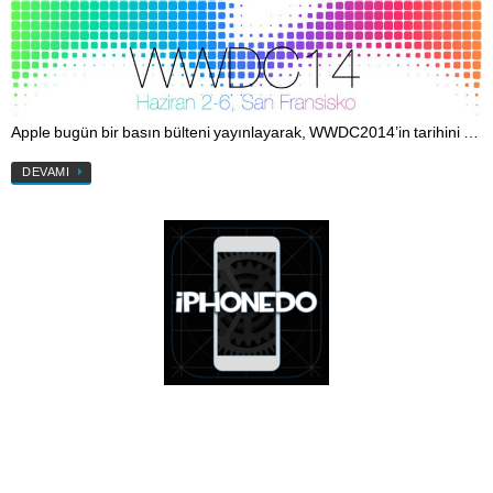
Apple bugün bir basın bülteni yayınlayarak, WWDC2014’in tarihini …
DEVAMI