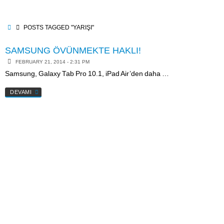
Skip
to
content
HOME
POSTS TAGGED "YARIŞI"
SAMSUNG ÖVÜNMEKTE HAKLI!
FEBRUARY 21, 2014 - 2:31 PM
Samsung, Galaxy Tab Pro 10.1, iPad Air’den daha …
DEVAMI